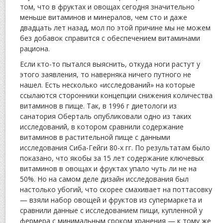
том, что в фруктах и овощах сегодня значительно
меньше витаминов и минералов, чем сто и даже
двадцать лет назад, мол по этой причине мы не можем
без добавок справится с обеспечением витаминами
рациона.
Если кто-то пытался выяснить, откуда ноги растут у
этого заявления, то наверняка ничего путного не
нашел. Есть несколько «исследований» на которые
ссылаются сторонники концепции снижения количества
витаминов в пище. Так, в 1996 г диетологи из
санатория Оберталь опубликовали одно из таких
исследований, в котором сравнили содержание
витаминов в растительной пище с данными
исследования Сиба-Гейги 80-х гг. По результатам было
показано, что якобы за 15 лет содержание ключевых
витаминов в овощах и фруктах упало чуть ли не на
50%. Но на самом деле дизайн исследования был
настолько убогий, что скорее смахивает на поттасовку
— взяли набор овощей и фруктов из супермаркета и
сравнили данные с исследованием пищи, купленной у
фермера с минимальным сроком хранения — к тому же