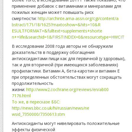
применение добавок с витаминами и минералами для
пожилых женщин может повышать риск
смертности:
http://archinte.ama-assn.org/cgi/content/a
bstract/171/18/1625?maxtoshow=&hits=10&R
ESULTFORMAT=&fulltext=supplements+shorte
n++life&searchid=1&FIRSTINDEX=0&resource
type=HWCIT
В исследовании 2008 года авторы не обнаружили
доказательств в поддержку обогащения
антиоксидантами пищи как для первичной (у здоровых),
так и для вторичной (при имеющихся заболеваниях)
профилактики. Витамин А, бета-каротин и витамин Е
при определенных обстоятельствах могут сокращать
продолжительность
жизни:
http://www2.cochrane.org/reviews/en/ab00
7176.html
То же, в пересказе ББС:
http://news.bbc.co.uk/hi/russian/news/ne
wsid_7350000/7350613.stm
Антиоксиданты могут нивелировать положительные
эффекты физической