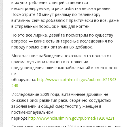
и их употребление с пищей становится
неконтролируемым, и риск избытка весьма реален.
Посмотрите 10 минут рекламу по телевизору —
витамины сейчас добавляют практически во все, даже
в стиральный порошок и лак для ногтей.
Но это все лирика, давайте посмотрим по существу
вопроса — какие есть интересные исследования по
поводу применения витаминных добавок.
Многолетние наблюдения показали, что польза от
приема мультивитаминов в отношении
предупреждения ключевых заболеваний и смертности
не
обнаружена:
http://www.ncbi.nlm.nih.gov/pubmed/21343
248
Исследование 2009 года, витаминные добавки не
снижают риск развития рака, сердечно-сосудистых
заболеваний и общей смертности у женщин в
постменопаузальном
периоде:
http://www.ncbi.nlm.nih.gov/pubmed/19204
221
Более того, в исследовании 2011 г также показано, что