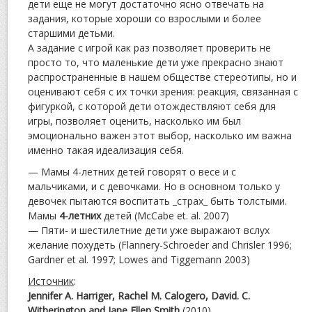
дети еще не могут достаточно ясно отвечать на
задания, которые хороши со взрослыми и более
старшими детьми.
А задание с игрой как раз позволяет проверить не
просто то, что маленькие дети уже прекрасно знают
распространенные в нашем обществе стереотипы, но и
оценивают себя с их точки зрения: реакция, связанная с
фигуркой, с которой дети отождествляют себя для
игры, позволяет оценить, насколько им был
эмоционально важен этот выбор, насколько им важна
именно такая идеализация себя.
— Мамы 4-летних детей говорят о весе и с
мальчиками, и с девочками. Но в основном только у
девочек пытаются воспитать _страх_ быть толстыми.
Мамы
4-летних
детей (McCabe et. al. 2007)
— Пяти- и шестилетние дети уже выражают вслух
желание похудеть (Flannery-Schroeder and Chrisler 1996;
Gardner et al. 1997; Lowes and Tiggemann 2003)
Источник
:
Jennifer A. Harriger, Rachel M. Calogero, David. C.
Witherington and Jane Ellen Smith
(2010).