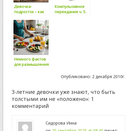
Девочка-
Компульсивное
подросток – как
переедание ч. 5.
не дать ей
Цикл «Диета/
слишком
Обжорство»
похудеть
Немного фактов
для размышления
Опубликовано: 2 декабря 2010г.
3-летние девочки уже знают, что быть
толстыми им не «положено»
: 1
комментарий
Сидорова Инна
on
20 сентября 2025 at 08:40
пишет: