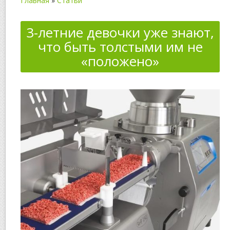
Главная
»
Статьи
3-летние девочки уже знают,
что быть толстыми им не
«положено»