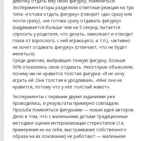
девочку отдать ему свою фигурку, поменяться.
Экспериментаторы разделили ответные реакции на три
типа: «готова отдать фигурку» (говорит «да» сразу или
почти сразу), «не готова сразу отдавать фигурку»
(задумывается больше чем на 5 секунд, пытается
спросить у родителя, что делать, замолкает и отводит
глаза от взрослого, с ней играющего, и т.п.), «активно
не хочет отдавать фигурку» (отвечает, что не будет
меняться).
Среди девочек, выбравших тонкую фигурку, больше
50% отказались свою отдавать. Некоторые объясняли,
почему им не нравится толстая фигурка: «Я не хочу
играть ей. Она толстая и уродливая», «Мне она не
нравится, потому что у нее толстый живот».
Эксперименты с первыми двумя заданиями уже
проводились, и результаты примерно совпадали.
Просьба поменяться фигурками — новая идея авторов.
Дело в том, что с маленькими детьми традиционные
методики оценки интернализации стереотипов (т.е.
примеряния их на себя, выстраивание собственного
образа на их основании) не работают — маленькие