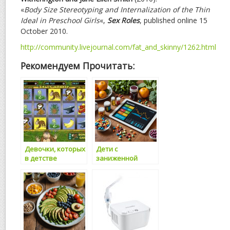
«
Body Size Stereotyping and Internalization of the Thin
Ideal in Preschool Girls
«,
Sex Roles
, published online 15
October 2010.
http://community.livejournal.com/fat_and_skinny/1262.html
Рекомендуем Прочитать:
Девочки, которых
Дети с
в детстве
заниженной
называли
самооценкой
«жирными»,
больше
страдают от
предрасположен
ожирения чаще
ы к полноте во
взрослой жизни