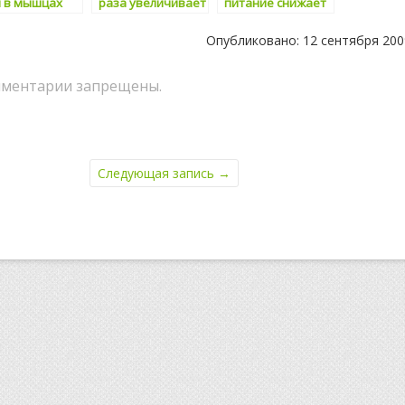
и в мышцах
раза увеличивает
питание снижает
е физических
риск
риск
узок
возникновения
возникновения
Опубликовано: 12 сентября 200
диабета
рака груди
ментарии запрещены.
Следующая запись
→