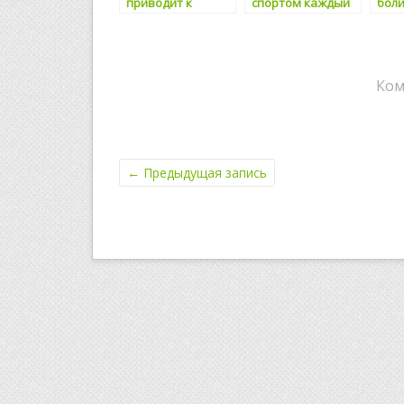
приводит к
спортом каждый
бол
снижению
день сокращают
посл
физической
риск
нагр
активности, а не
возникновения
наоборот
рака вдвое
Ком
←
Предыдущая запись