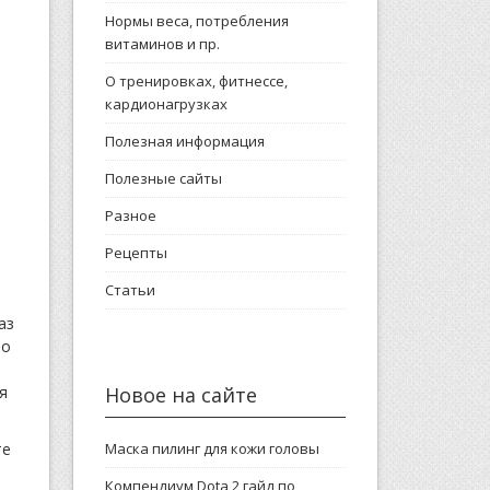
Нормы веса, потребления
витаминов и пр.
О тренировках, фитнессе,
кардионагрузках
Полезная информация
Полезные сайты
Разное
Рецепты
Статьи
аз
то
Новое на сайте
я
Маска пилинг для кожи головы
те
Компендиум Dota 2 гайд по