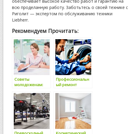
обеспечивает высокое качество работ и гарантию на
всю проделанную работу. Заботьтесь о своей технике с
Риголит — экспертом по обслуживанию техники
Liebherr.
Рекомендуем Прочитать:
Советы
Профессиональн
молодоженам:
ый ремонт
достоинства
стиральных
услуги лечения в
машин на дому в
клиниках России
Уфе: когда
надежность стоит
превыше всего
Превосходный
Косметический