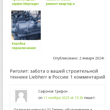
сервис Мерседес
ремонт квартир и
в Санкт-
комнат: лучшие
Петербурге
услуги на рынке
Коробка
переключения
передач КПП
2256010-1700000-
Опубликовано: 2 января 2024г.
2: надежность и
качество на
долгие годы
Риголит: забота о вашей строительной
технике Liebherr в России
: 1 комментарий
Сафонов Трифон
on
11 ноября 2025 at 15:36
пишет:
Отличная новость! 👷‍♂️ Теперь обслуживание и